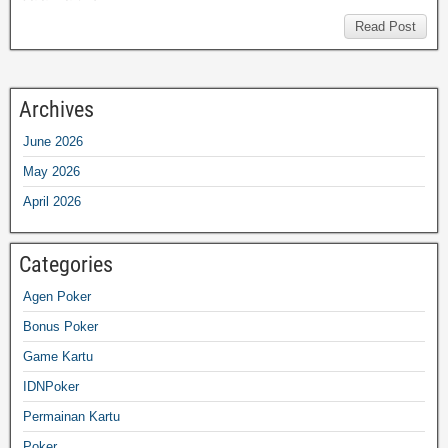
Read Post
Archives
June 2026
May 2026
April 2026
Categories
Agen Poker
Bonus Poker
Game Kartu
IDNPoker
Permainan Kartu
Poker