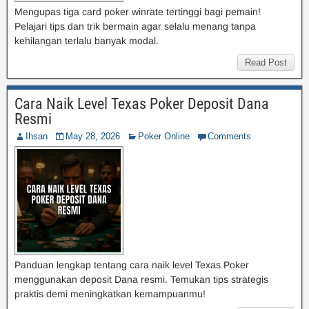
Mengupas tiga card poker winrate tertinggi bagi pemain!
Pelajari tips dan trik bermain agar selalu menang tanpa
kehilangan terlalu banyak modal.
Read Post
Cara Naik Level Texas Poker Deposit Dana
Resmi
Ihsan
May 28, 2026
Poker Online
Comments
Panduan lengkap tentang cara naik level Texas Poker
menggunakan deposit Dana resmi. Temukan tips strategis
praktis demi meningkatkan kemampuanmu!