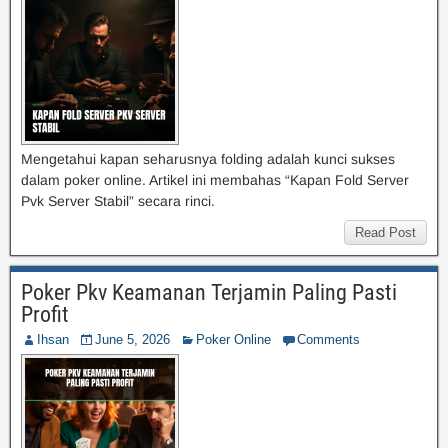
Mengetahui kapan seharusnya folding adalah kunci sukses
dalam poker online. Artikel ini membahas “Kapan Fold Server
Pvk Server Stabil” secara rinci.
Read Post
Poker Pkv Keamanan Terjamin Paling Pasti
Profit
Ihsan
June 5, 2026
Poker Online
Comments