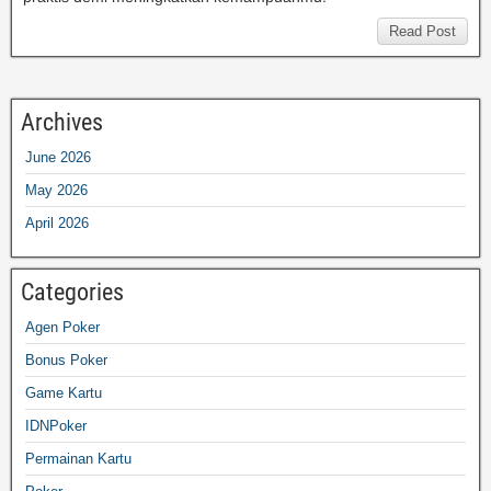
Read Post
Archives
June 2026
May 2026
April 2026
Categories
Agen Poker
Bonus Poker
Game Kartu
IDNPoker
Permainan Kartu