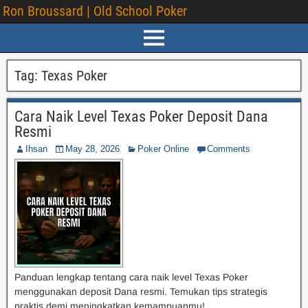
Ron Broussard | Old School Poker
Tag:
Texas Poker
Cara Naik Level Texas Poker Deposit Dana
Resmi
Ihsan
May 28, 2026
Poker Online
Comments
Panduan lengkap tentang cara naik level Texas Poker
menggunakan deposit Dana resmi. Temukan tips strategis
praktis demi meningkatkan kemampuanmu!