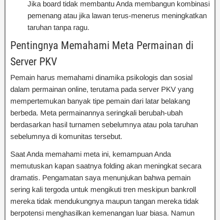
Jika board tidak membantu Anda membangun kombinasi
pemenang atau jika lawan terus-menerus meningkatkan
taruhan tanpa ragu.
Pentingnya Memahami Meta Permainan di
Server PKV
Pemain harus memahami dinamika psikologis dan sosial
dalam permainan online, terutama pada server PKV yang
mempertemukan banyak tipe pemain dari latar belakang
berbeda. Meta permainannya seringkali berubah-ubah
berdasarkan hasil turnamen sebelumnya atau pola taruhan
sebelumnya di komunitas tersebut.
Saat Anda memahami meta ini, kemampuan Anda
memutuskan kapan saatnya folding akan meningkat secara
dramatis. Pengamatan saya menunjukan bahwa pemain
sering kali tergoda untuk mengikuti tren meskipun bankroll
mereka tidak mendukungnya maupun tangan mereka tidak
berpotensi menghasilkan kemenangan luar biasa. Namun