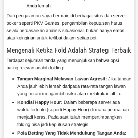
Anda lemah.
Dari pengalaman saya bermain di berbagai situs dan server
poker seperti PKV Games, pengambilan keputusan harus
selalu berdasarkan analisis situasional, bukan hanya emosi
atau keinginan untuk terlibat dalam setiap pot.
Mengenali Ketika Fold Adalah Strategi Terbaik
Terdapat sejumlah tanda yang menunjukkan bahwa opsi
paling relevan adalah folding:
Tangan Marginal Melawan Lawan Agresif:
Jika tangan
Anda jauh lebih lemah daripada rata-rata tangan lawan
yang berani mengambil risiko atau melakukan all-in.
Kondisi Happy Hour:
Dalam beberapa server ada
waktu tertentu (seperti Happy Hour) di mana permainan
menjadi keras. Pada saat itulah mempertimbangkan
folding bisa jadi keputusan strategis.
Pola Betting Yang Tidak Mendukung Tangan Anda: