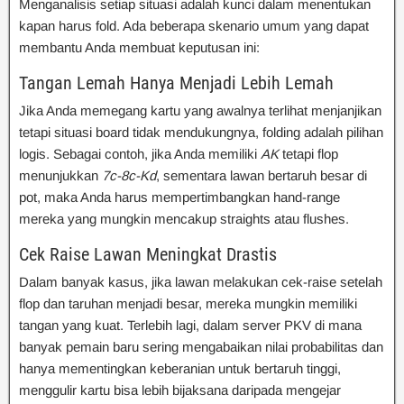
Menganalisis setiap situasi adalah kunci dalam menentukan
kapan harus fold. Ada beberapa skenario umum yang dapat
membantu Anda membuat keputusan ini:
Tangan Lemah Hanya Menjadi Lebih Lemah
Jika Anda memegang kartu yang awalnya terlihat menjanjikan
tetapi situasi board tidak mendukungnya, folding adalah pilihan
logis. Sebagai contoh, jika Anda memiliki
AK
tetapi flop
menunjukkan
7c-8c-Kd
, sementara lawan bertaruh besar di
pot, maka Anda harus mempertimbangkan hand-range
mereka yang mungkin mencakup straights atau flushes.
Cek Raise Lawan Meningkat Drastis
Dalam banyak kasus, jika lawan melakukan cek-raise setelah
flop dan taruhan menjadi besar, mereka mungkin memiliki
tangan yang kuat. Terlebih lagi, dalam server PKV di mana
banyak pemain baru sering mengabaikan nilai probabilitas dan
hanya mementingkan keberanian untuk bertaruh tinggi,
menggulir kartu bisa lebih bijaksana daripada mengejar