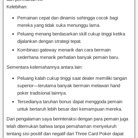
Kelebihan:
Pemainan cepat dan dinamis sehingga cocok bagi
mereka yang tidak suka menunggu lama.
Peluang menang berdasarkan skill cukup tinggi ketika
dijalankan dengan strategi tepat.
Kombinasi gateway menarik dan cara bermain
sederhana menarik perhatian banyak pemain baru.
Sementara kelemahannya antara lain:
Peluang kalah cukup tinggi saat dealer memiliki tangan
superior—terutama banyak bermain melawan hand
poker tradisional lainnya.
Tersedianya taruhan bonus dapat menggoda pemain
untuk bertaruh lebih besar dari kemampuan mereka.
Dari pengalaman saya berinteraksi dengan para pemain juga
telah ditemukan bahwa tanpa pemahaman menyeluruh
tentang sisi positif dan negatif dari Three Card Poker dapat