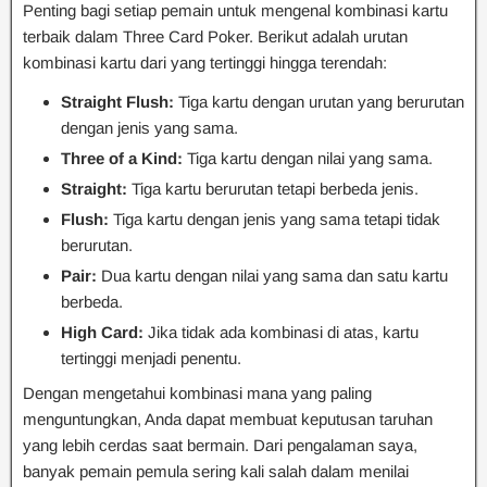
Penting bagi setiap pemain untuk mengenal kombinasi kartu
terbaik dalam Three Card Poker. Berikut adalah urutan
kombinasi kartu dari yang tertinggi hingga terendah:
Straight Flush:
Tiga kartu dengan urutan yang berurutan
dengan jenis yang sama.
Three of a Kind:
Tiga kartu dengan nilai yang sama.
Straight:
Tiga kartu berurutan tetapi berbeda jenis.
Flush:
Tiga kartu dengan jenis yang sama tetapi tidak
berurutan.
Pair:
Dua kartu dengan nilai yang sama dan satu kartu
berbeda.
High Card:
Jika tidak ada kombinasi di atas, kartu
tertinggi menjadi penentu.
Dengan mengetahui kombinasi mana yang paling
menguntungkan, Anda dapat membuat keputusan taruhan
yang lebih cerdas saat bermain. Dari pengalaman saya,
banyak pemain pemula sering kali salah dalam menilai