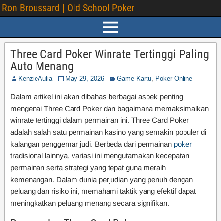
Ron Broussard | Old School Poker
Three Card Poker Winrate Tertinggi Paling
Auto Menang
KenzieAulia
May 29, 2026
Game Kartu
,
Poker Online
Dalam artikel ini akan dibahas berbagai aspek penting
mengenai Three Card Poker dan bagaimana memaksimalkan
winrate tertinggi dalam permainan ini. Three Card Poker
adalah salah satu permainan kasino yang semakin populer di
kalangan penggemar judi. Berbeda dari permainan
poker
tradisional lainnya, variasi ini mengutamakan kecepatan
permainan serta strategi yang tepat guna meraih
kemenangan. Dalam dunia perjudian yang penuh dengan
peluang dan risiko ini, memahami taktik yang efektif dapat
meningkatkan peluang menang secara signifikan.